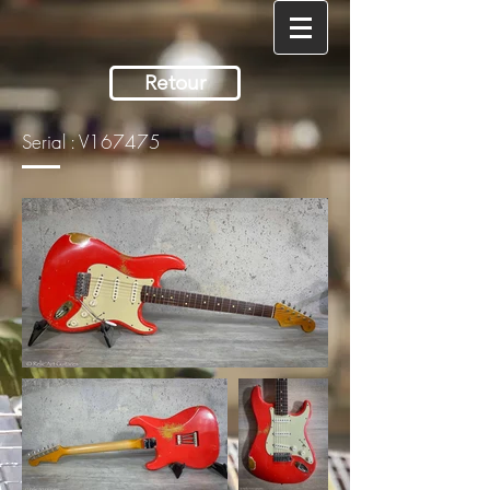
Retour
Serial : V167475