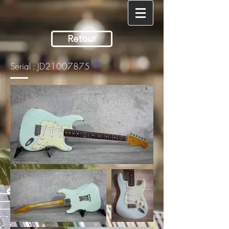
Retour
Serial : JD21007875