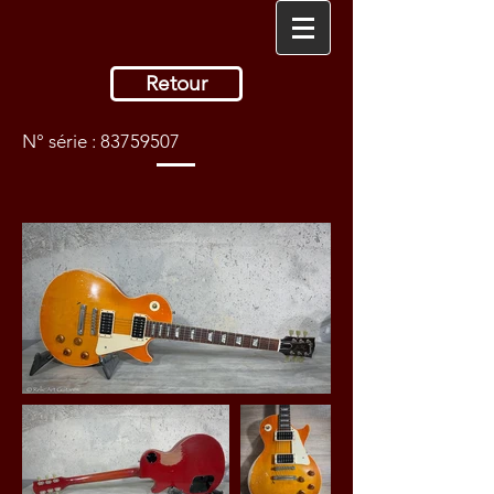
Retour
N° série :
83759507